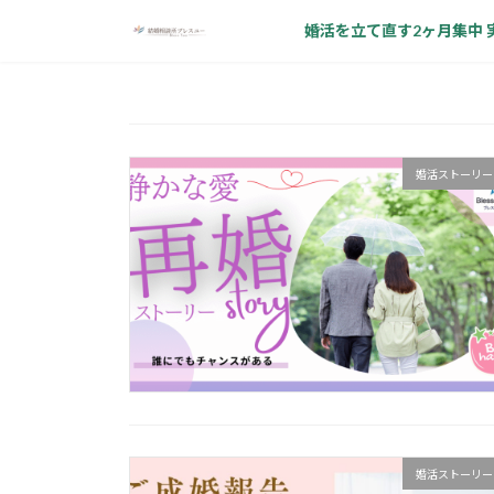
コ
ナ
婚活を立て直す2ヶ月集中 
ン
ビ
テ
ゲ
ン
ー
ツ
シ
へ
ョ
ス
ン
婚活ストーリー
キ
に
ッ
移
プ
動
婚活ストーリー