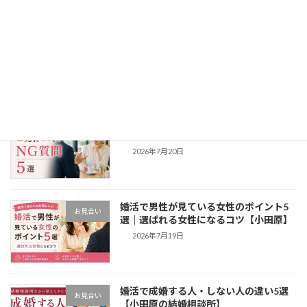
仮交際が長続きする5つのコツ｜真剣交
婚活ノウハウ
際・成婚につながる秘訣【小田原の結婚
相談所】
2026年7月23日
お見合いのNG質問5選｜女性が困る質問
お見合い
とは？【小田原】
2026年7月20日
婚活で男性が見ている女性のポイント5
お見合い
選｜選ばれる女性になるコツ【小田原】
2026年7月19日
婚活で成婚する人・しない人の違い5選
お見合い
【小田原の結婚相談所】